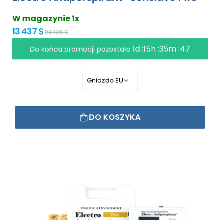
W magazynie 1x
13 437 $
28 126 $
1d :15h :35m :46
Do końca promocji pozostało
DO KOSZYKA