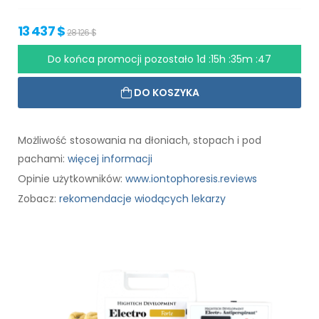
13 437 $
28 126 $
Do końca promocji pozostało
1d :15h :35m :46
DO KOSZYKA
Możliwość stosowania na dłoniach, stopach i pod
pachami:
więcej informacji
Opinie użytkowników:
www.iontophoresis.reviews
Zobacz:
rekomendacje wiodących lekarzy