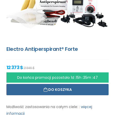
Electro Antiperspirant® Forte
12 373 $
21 846 $
Do końca promocji pozostało
1d :15h :35m :46
DO KOSZYKA
Możliwość zastosowania na całym ciele: :
więcej
informacji