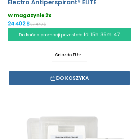
Electro Antiperspirant® ELITE
W magazynie 2x
24 402 $
37 479 $
1d :15h :35m :46
Do końca promocji pozostało
DO KOSZYKA