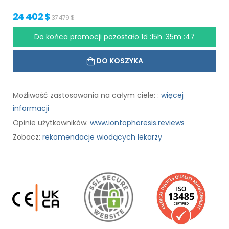
24 402 $
37 479 $
Do końca promocji pozostało
1d :15h :35m :46
DO KOSZYKA
Możliwość zastosowania na całym ciele: :
więcej
informacji
Opinie użytkowników:
www.iontophoresis.reviews
Zobacz:
rekomendacje wiodących lekarzy