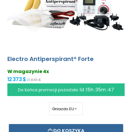
Electro Antiperspirant® Forte
W magazynie 4x
12 373 $
21 846 $
1d :15h :35m :46
Do końca promocji pozostało
DO KOSZYKA