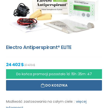
Electro Antiperspirant® ELITE
24 402 $
37 479 $
Do końca promocji pozostało
1d :15h :35m :46
DO KOSZYKA
Możliwość zastosowania na całym ciele: :
więcej
informacji