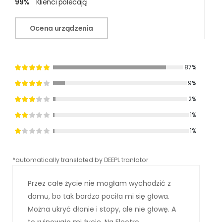
99%
Klienci polecają
Ocena urządzenia
87%
9%
2%
1%
1%
*automatically translated by DEEPL tranlator
*aut
Przez całe życie nie mogłam wychodzić z
domu, bo tak bardzo pociła mi się głowa.
Można ukryć dłonie i stopy, ale nie głowę. A