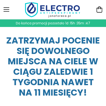
jonoforeza.pl
Do końca promocji pozostało
1d :15h :35m :46
ZATRZYMAJ POCENIE
SIĘ DOWOLNEGO
MIEJSCA NA CIELE W
CIĄGU ZALEDWIE 1
TYGODNIA NAWET
NA 11 MIESIĘCY!