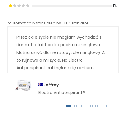
1%
*automatically translated by DEEPL tranlator
*aut
Przez całe życie nie mogłam wychodzić z
domu, bo tak bardzo pociła mi się głowa.
Można ukryć dłonie i stopy, ale nie głowę. A
to rujnowało mi życie. Na Electro
Antiperspirant natknęłam się całkiem
przypadkiem u lekarza, a on polecił mi go.
Pewnie domyślasz się, jak to się skończyło.
Jeffrey
Jestem absolutnie sucha. Strumienie potu,
Electro Antiperspirant®
które spływały mi po twarzy, zniknęły.
Dziękuję bardzo.