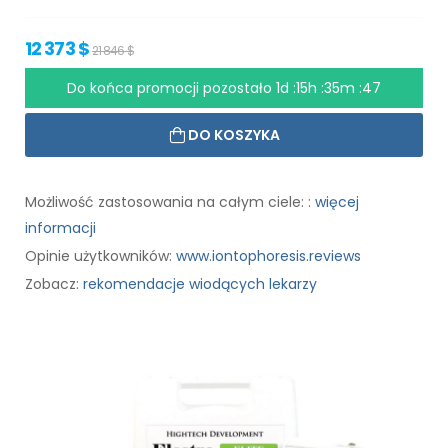
12 373 $
21 846 $
Do końca promocji pozostało
1d :15h :35m :46
DO KOSZYKA
Możliwość zastosowania na całym ciele: :
więcej
informacji
Opinie użytkowników:
www.iontophoresis.reviews
Zobacz:
rekomendacje wiodących lekarzy