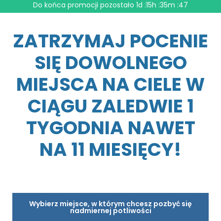
Do końca promocji pozostało
1d :15h :35m :46
ZATRZYMAJ POCENIE
SIĘ DOWOLNEGO
MIEJSCA NA CIELE W
CIĄGU ZALEDWIE 1
TYGODNIA NAWET
NA 11 MIESIĘCY!
Wybierz miejsce, w którym chcesz pozbyć się
nadmiernej potliwości