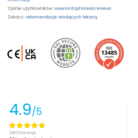
Opinie użytkowników:
www.iontophoresis.reviews
Zobacz:
rekomendacje wiodących lekarzy
4.9
/5
28613 Recenzje