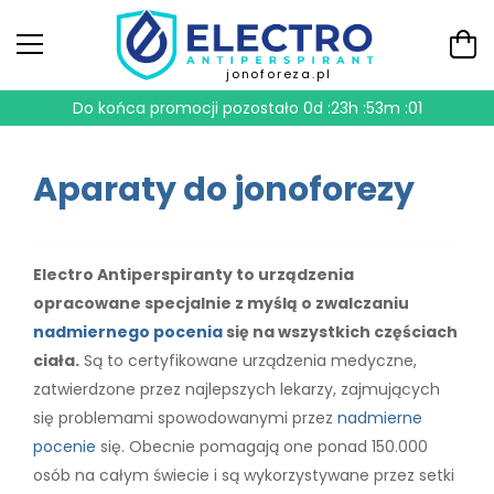
jonoforeza.pl
Do końca promocji pozostało
0d :23h :53m :01
Aparaty do jonoforezy
Electro Antiperspiranty to urządzenia
tem
opracowane specjalnie z myślą o zwalczaniu
nadmiernego pocenia
się na wszystkich częściach
ciała.
Są to certyfikowane urządzenia medyczne,
zatwierdzone przez najlepszych lekarzy, zajmujących
się problemami spowodowanymi przez
nadmierne
pocenie
się. Obecnie pomagają one ponad 150.000
osób na całym świecie i są wykorzystywane przez setki