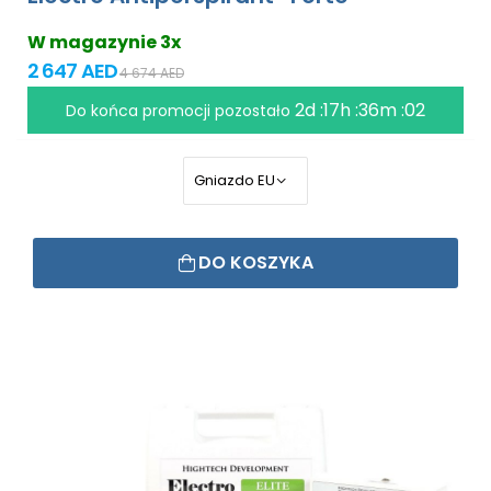
W magazynie 3x
2 647 AED
4 674 AED
2d :17h :36m :01
Do końca promocji pozostało
DO KOSZYKA