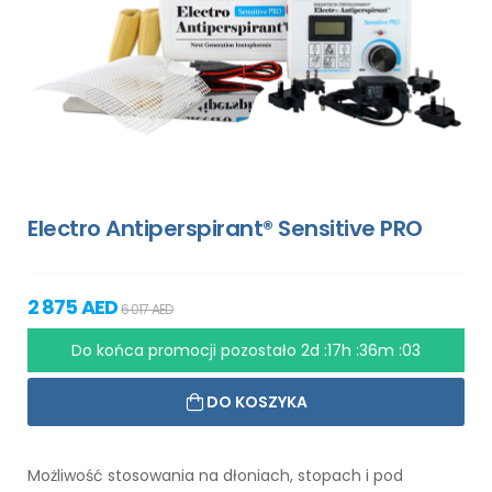
Electro Antiperspirant® Sensitive PRO
2 875 AED
6 017 AED
Do końca promocji pozostało
2d :17h :36m :01
DO KOSZYKA
Możliwość stosowania na dłoniach, stopach i pod