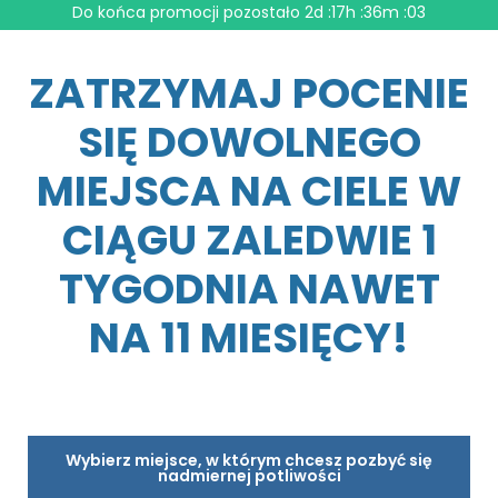
Do końca promocji pozostało
2d :17h :36m :01
ZATRZYMAJ POCENIE
SIĘ DOWOLNEGO
MIEJSCA NA CIELE W
CIĄGU ZALEDWIE 1
TYGODNIA NAWET
NA 11 MIESIĘCY!
Wybierz miejsce, w którym chcesz pozbyć się
nadmiernej potliwości