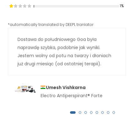
1%
*automatically translated by DEEPL tranlator
*aut
Dostawa do południowego Goa była
naprawdę szybka, podobnie jak wyniki.
Jestem wolny od potu na twarzy i dłoniach
już drugi miesiąc (od ostatniej terapii).
Umesh Vishkarna
Electro Antiperspirant® Forte