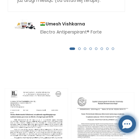
już drugi miesiąc (od ostatniej terapii).
Umesh Vishkarna
Electro Antiperspirant® Forte