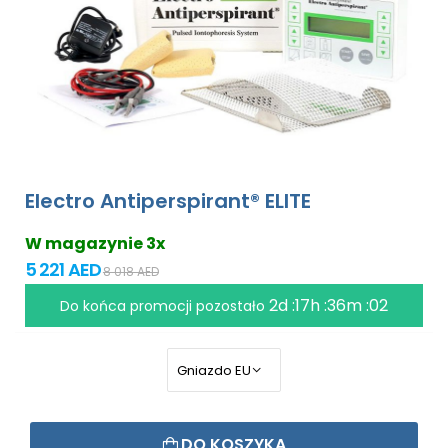
Electro Antiperspirant® ELITE
W magazynie 3x
5 221 AED
8 018 AED
2d :17h :36m :01
Do końca promocji pozostało
DO KOSZYKA