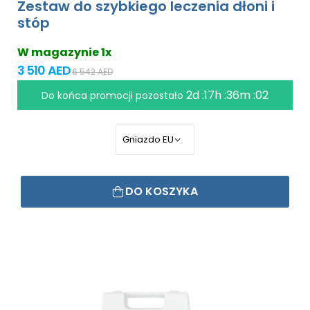
Zestaw do szybkiego leczenia dłoni i
stóp
W magazynie 1x
3 510 AED
6 542 AED
2d :17h :36m :01
Do końca promocji pozostało
DO KOSZYKA