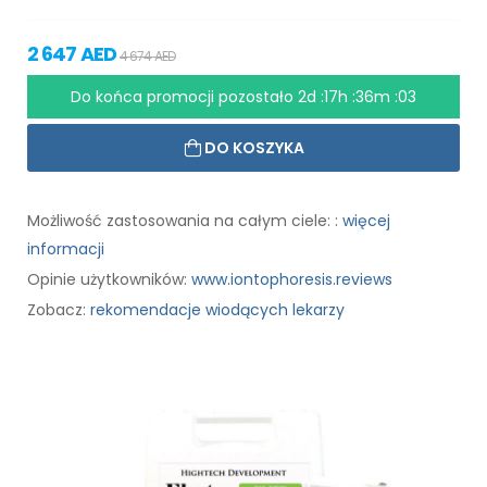
2 647 AED
4 674 AED
Do końca promocji pozostało
2d :17h :36m :01
DO KOSZYKA
Możliwość zastosowania na całym ciele: :
więcej
informacji
Opinie użytkowników:
www.iontophoresis.reviews
Zobacz:
rekomendacje wiodących lekarzy