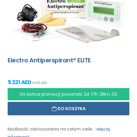
Electro Antiperspirant® ELITE
5 221 AED
8 018 AED
Do końca promocji pozostało
2d :17h :36m :01
DO KOSZYKA
Możliwość zastosowania na całym ciele: :
więcej
informacji