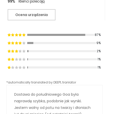
99%
Klienci polecają
Ocena urządzenia
87%
9%
2%
1%
1%
*automatically translated by DEEPL tranlator
*aut
Dostawa do południowego Goa była
naprawdę szybka, podobnie jak wyniki.
Jestem wolny od potu na twarzy i dłoniach