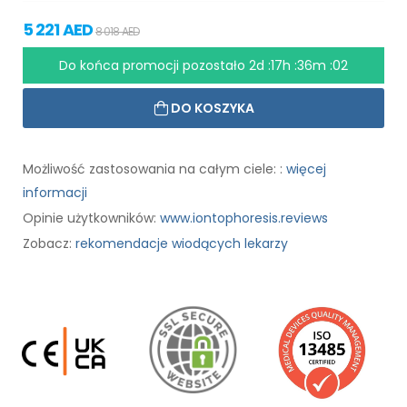
5 221 AED
8 018 AED
Do końca promocji pozostało
2d :17h :36m :01
DO KOSZYKA
Możliwość zastosowania na całym ciele: :
więcej
informacji
Opinie użytkowników:
www.iontophoresis.reviews
Zobacz:
rekomendacje wiodących lekarzy