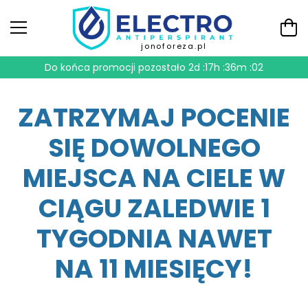
jonoforeza.pl
Do końca promocji pozostało
2d :17h :36m :01
ZATRZYMAJ POCENIE
SIĘ DOWOLNEGO
MIEJSCA NA CIELE W
CIĄGU ZALEDWIE 1
TYGODNIA NAWET
NA 11 MIESIĘCY!