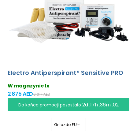
Electro Antiperspirant® Sensitive PRO
W magazynie 1x
2 875 AED
6 017 AED
2d :17h :36m :01
Do końca promocji pozostało