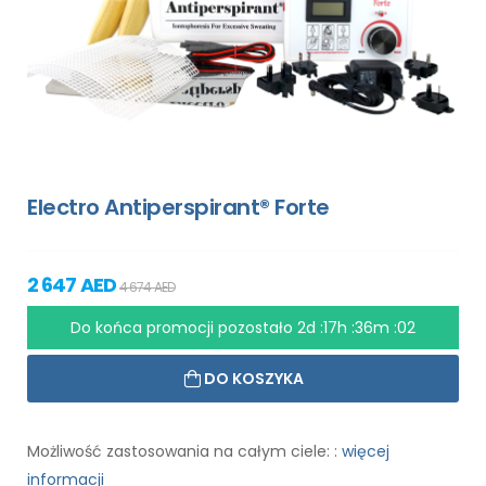
Electro Antiperspirant® Forte
2 647 AED
4 674 AED
Do końca promocji pozostało
2d :17h :36m :01
DO KOSZYKA
Możliwość zastosowania na całym ciele: :
więcej
informacji