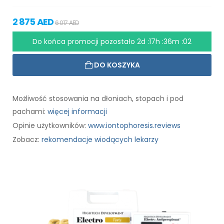
2 875 AED
6 017 AED
Do końca promocji pozostało
2d :17h :36m :01
DO KOSZYKA
Możliwość stosowania na dłoniach, stopach i pod
pachami:
więcej informacji
Opinie użytkowników:
www.iontophoresis.reviews
Zobacz:
rekomendacje wiodących lekarzy