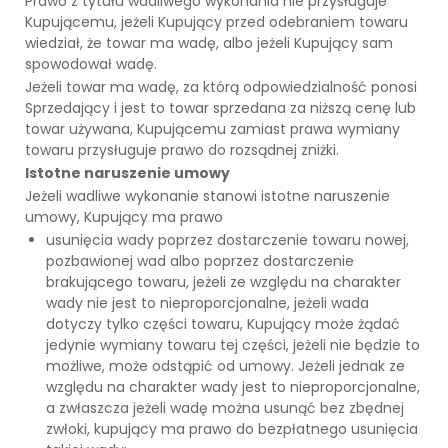
Prawo z tytułu wadliwego wykonania nie przysługuje
Kupującemu, jeżeli Kupujący przed odebraniem towaru
wiedział, że towar ma wadę, albo jeżeli Kupujący sam
spowodował wadę.
Jeżeli towar ma wadę, za którą odpowiedzialność ponosi
Sprzedający i jest to towar sprzedana za niższą cenę lub
towar używana, Kupującemu zamiast prawa wymiany
towaru przysługuje prawo do rozsądnej zniżki.
Istotne naruszenie umowy
Jeżeli wadliwe wykonanie stanowi istotne naruszenie
umowy, Kupujący ma prawo
usunięcia wady poprzez dostarczenie towaru nowej,
pozbawionej wad albo poprzez dostarczenie
brakującego towaru, jeżeli ze względu na charakter
wady nie jest to nieproporcjonalne, jeżeli wada
dotyczy tylko części towaru, Kupujący może żądać
jedynie wymiany towaru tej części, jeżeli nie będzie to
możliwe, może odstąpić od umowy. Jeżeli jednak ze
względu na charakter wady jest to nieproporcjonalne,
a zwłaszcza jeżeli wadę można usunąć bez zbędnej
zwłoki, kupujący ma prawo do bezpłatnego usunięcia