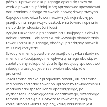
później. Uprawnienie Kupującego opiera się także na
wadzie powstałej później, którą Sprzedawca spowodował
naruszeniem jednego ze swoich obowiązków prawnych.
Kupujący sprawdza towar możliwie jak najszybciej po
przejściu na niego ryzyka uszkodzenia towaru i upewnia
się co do jej właściwości i ilości.
Ryzyko uszkodzenia przechodzi na Kupującego z chwilą
odbioru towaru. Taki sam skutek wywołuje nieodebranie
towaru przez Kupującego, choćby Sprzedający pozwolił
mu z niej korzystać.
Szkody w mieniu powstałe po przejściu ryzyka szkody na
mieniu na Kupującego nie wpływają na jego obowiązek
zapłaty ceny zakupu, chyba że Sprzedający spowodował
szkodę naruszając jeden ze swoich obowiązków
prawnych.
Jeżeli strona zwleka z przejęciem towaru, druga strona
ma prawo sprzedać towar po uprzednim zawiadomieniu
w odpowiedni sposób konta opóźniającego, po
wyznaczeniu opóźniającemu dodatkowego, rozsądnego
terminu na przejęcie. Dotyczy to również sytuacji, w
której strona zwleka z zapłatą, której warunkiem jest