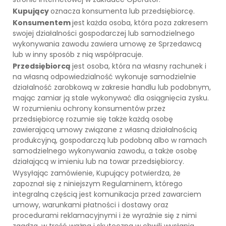
Kupujący
oznacza konsumenta lub przedsiębiorcę.
Konsumentem
jest każda osoba, która poza zakresem
swojej działalności gospodarczej lub samodzielnego
wykonywania zawodu zawiera umowę ze Sprzedawcą
lub w inny sposób z nią współpracuje.
Przedsiębiorcą
jest osoba, która na własny rachunek i
na własną odpowiedzialność wykonuje samodzielnie
działalność zarobkową w zakresie handlu lub podobnym,
mając zamiar ją stale wykonywać dla osiągnięcia zysku.
W rozumieniu ochrony konsumentów przez
przedsiębiorcę rozumie się także każdą osobę
zawierającą umowy związane z własną działalnością
produkcyjną, gospodarczą lub podobną albo w ramach
samodzielnego wykonywania zawodu, a także osobę
działającą w imieniu lub na towar przedsiębiorcy.
Wysyłając zamówienie, Kupujący potwierdza, że
zapoznał się z niniejszym Regulaminem, którego
integralną częścią jest komunikacja przed zawarciem
umowy, warunkami płatności i dostawy oraz
procedurami reklamacyjnymi i że wyraźnie się z nimi
zgadza, w treść ważna i skuteczna w chwili wysłania