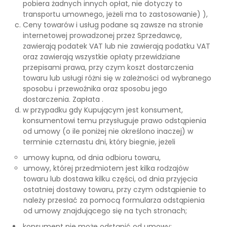
pobiera żadnych innych opłat, nie dotyczy to
transportu umownego, jeżeli ma to zastosowanie) ),
Ceny towarów i usług podane są zawsze na stronie
internetowej prowadzonej przez Sprzedawcę,
zawierają podatek VAT lub nie zawierają podatku VAT
oraz zawierają wszystkie opłaty przewidziane
przepisami prawa, przy czym koszt dostarczenia
towaru lub usługi różni się w zależności od wybranego
sposobu i przewoźnika oraz sposobu jego
dostarczenia. Zapłata .
w przypadku gdy Kupującym jest konsument,
konsumentowi temu przysługuje prawo odstąpienia
od umowy (o ile poniżej nie określono inaczej) w
terminie czternastu dni, który biegnie, jeżeli
umowy kupna, od dnia odbioru towaru,
umowy, której przedmiotem jest kilka rodzajów
towaru lub dostawa kilku części, od dnia przyjęcia
ostatniej dostawy towaru, przy czym odstąpienie to
należy przesłać za pomocą formularza odstąpienia
od umowy znajdującego się na tych stronach;
konsument nie może odstąpić od umowy: