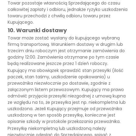
Towar pozostaje własnością Sprzedającego do czasu
całkowitej zapłaty i odbioru, jednakże ryzyko uszkodzenia
towaru przechodzi z chwilą odbioru towaru przez
Kupującego.
10. Warunki dostawy
Towar może zostać wysłany do kupującego wybraną
firmą transportową. Warunkiem dostawy w drugim lub
trzecim dniu roboczym jest otrzymanie zamówienia do
godziny 12:00. Zamówienia otrzymane po tym czasie
będą realizowane jeszcze przez 1 dzień roboczy.
Kupujący ma obowiązek sprawdzić stan przesyłki (ilość
paczek, stan taśmy, uszkodzenie opakowania) u
przewoźnika niezwłocznie po dostawie, zgodnie z
załączonym listem przewozowym. Kupujący ma prawo
odmówić przyjęcia przesyłki niezgodnej z umową kupna
ze względu na to, że przesyłka jest np. niekompletna lub
uszkodzona. Jeżeli Kupujący przejmuje od przewoźnika
uszkodzoną w ten sposób przesyłkę, konieczne jest
opisanie szkody w protokole przekazania przewoźnika.
Przesyłkę niekompletną lub uszkodzoną należy
niezwłocznie odesłać do Sprzedającego, spisać z