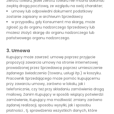
zwrotu towaru, jeżeli zwrotu towaru nie można dokonać
zwykłą drogą pocztową, ze względu na swój charakter;
umowy lub odpowiedni dokument podatkowy
zostanie zapisany w archiwum Sprzedawcy
w przypadku, gdy Konsument ma skargę, może
zgłosić ją do organu nadzorczego Sprzedawcy lub
możesz złożyć skargę do organu nadzorczego lub
państwowego organu nadzorczego.
3. Umowa
Kupujący może zawrzeć umowę poprzez przyjęcie
propozycji zawarcia umowy na stronie internetowej
prowadzonej przez Sprzedawcę poprzez umieszczenie
żądanego świadczenia (towaru, usługi itp.) w koszyku.
Pracownik Sprzedającego może pomóc kupującemu
przy zawarciu umowy, zarówno w lokalu, jak i
telefonicznie, czy też przy składaniu zamówienia drogą
mailową. Zanim Kupujący w sposób wiążący potwierdzi
zamówienie, Kupujący ma możliwość zmiany zarówno
żądanej realizacji, sposobu wysyłki, jak i sposobu
płatności , tj. sprawdzenia wszystkich danych, które