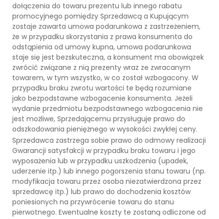
dołączenia do towaru prezentu lub innego rabatu
promocyjnego pomiędzy Sprzedawcą a Kupującym
zostaje zawarta umowa podarunkowa z zastrzeżeniem,
że w przypadku skorzystania z prawa konsumenta do
odstąpienia od umowy kupna, umowa podarunkowa
staje się jest bezskuteczna, a konsument ma obowiązek
zwrócić związane z nią prezenty wraz ze zwracanym
towarem, w tym wszystko, w co został wzbogacony. W
przypadku braku zwrotu wartości te będą rozumiane
jako bezpodstawne wzbogacenie konsumenta. Jeżeli
wydanie przedmiotu bezpodstawnego wzbogacenia nie
jest możliwe, Sprzedającemu przysługuje prawo do
odszkodowania pieniężnego w wysokości zwykłej ceny.
Sprzedawca zastrzega sobie prawo do odmowy realizacji
Gwarancji satysfakcji w przypadku braku towaru i jego
wyposażenia lub w przypadku uszkodzenia (upadek,
uderzenie itp.) lub innego pogorszenia stanu towaru (np.
modyfikacja towaru przez osoba niezatwierdzona przez
sprzedawcę itp.) lub prawo do dochodzenia kosztów
poniesionych na przywrócenie towaru do stanu
pierwotnego. Ewentualne koszty te zostaną odliczone od