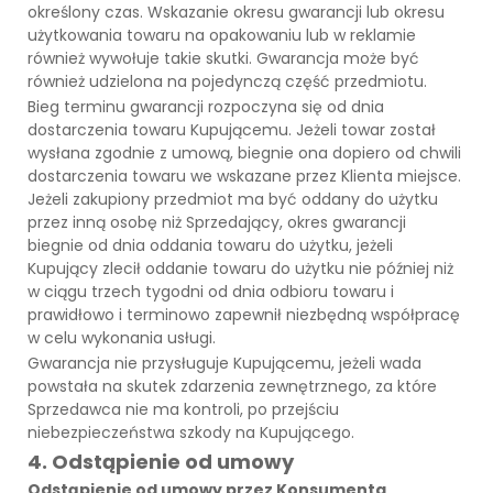
określony czas. Wskazanie okresu gwarancji lub okresu
użytkowania towaru na opakowaniu lub w reklamie
również wywołuje takie skutki. Gwarancja może być
również udzielona na pojedynczą część przedmiotu.
Bieg terminu gwarancji rozpoczyna się od dnia
dostarczenia towaru Kupującemu. Jeżeli towar został
wysłana zgodnie z umową, biegnie ona dopiero od chwili
dostarczenia towaru we wskazane przez Klienta miejsce.
Jeżeli zakupiony przedmiot ma być oddany do użytku
przez inną osobę niż Sprzedający, okres gwarancji
biegnie od dnia oddania towaru do użytku, jeżeli
Kupujący zlecił oddanie towaru do użytku nie później niż
w ciągu trzech tygodni od dnia odbioru towaru i
prawidłowo i terminowo zapewnił niezbędną współpracę
w celu wykonania usługi.
Gwarancja nie przysługuje Kupującemu, jeżeli wada
powstała na skutek zdarzenia zewnętrznego, za które
Sprzedawca nie ma kontroli, po przejściu
niebezpieczeństwa szkody na Kupującego.
4. Odstąpienie od umowy
Odstąpienie od umowy przez Konsumenta