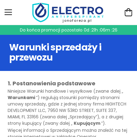
jonoforeza.pl
Do końca promocji pozostało
0d :21h :06m :25
Warunki sprzedaży i
przewozu
1. Postanowienia podstawowe
Niniejsze
Warunki handlowe i wysyłkowe
(zwane dalej „
Warunkami
”) regulują stosunki pomiędzy stronami
umowy sprzedaży, gdzie z jednej strony firma HIGHTECH
DEVELOPMENT LLC, 7950 NW 53RD STREET, SUITE 337,
MIAMI, FL 33166 (zwana dalej „Sprzedający”), a z drugiej
strony kupujący (zwany dalej „
Kupującym
”).
Więcej informacji o Sprzedającym można znaleźć na tej
stronie internetowej w zakładce Operator.