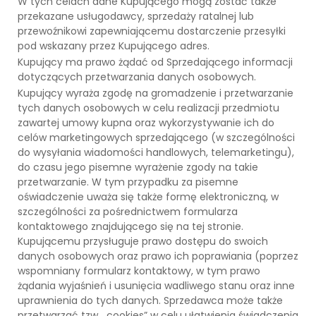
W tych celach dane Kupującego mogą zostać także
przekazane usługodawcy, sprzedaży ratalnej lub
przewoźnikowi zapewniającemu dostarczenie przesyłki
pod wskazany przez Kupującego adres.
Kupujący ma prawo żądać od Sprzedającego informacji
dotyczących przetwarzania danych osobowych.
Kupujący wyraża zgodę na gromadzenie i przetwarzanie
tych danych osobowych w celu realizacji przedmiotu
zawartej umowy kupna oraz wykorzystywanie ich do
celów marketingowych sprzedającego (w szczególności
do wysyłania wiadomości handlowych, telemarketingu),
do czasu jego pisemne wyrażenie zgody na takie
przetwarzanie. W tym przypadku za pisemne
oświadczenie uważa się także formę elektroniczną, w
szczególności za pośrednictwem formularza
kontaktowego znajdującego się na tej stronie.
Kupującemu przysługuje prawo dostępu do swoich
danych osobowych oraz prawo ich poprawiania (poprzez
wspomniany formularz kontaktowy, w tym prawo
żądania wyjaśnień i usunięcia wadliwego stanu oraz inne
uprawnienia do tych danych. Sprzedawca może także
przetwarzać tzw. „cookies” w celu ułatwienia świadczenia