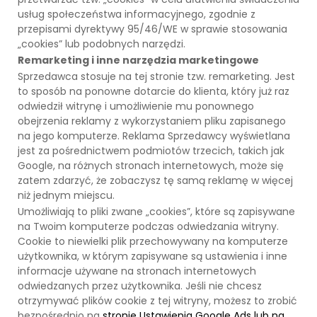
usług społeczeństwa informacyjnego, zgodnie z
przepisami dyrektywy 95/46/WE w sprawie stosowania
„cookies” lub podobnych narzędzi.
Remarketing i inne narzędzia marketingowe
Sprzedawca stosuje na tej stronie tzw. remarketing. Jest
to sposób na ponowne dotarcie do klienta, który już raz
odwiedził witrynę i umożliwienie mu ponownego
obejrzenia reklamy z wykorzystaniem pliku zapisanego
na jego komputerze. Reklama Sprzedawcy wyświetlana
jest za pośrednictwem podmiotów trzecich, takich jak
Google, na różnych stronach internetowych, może się
zatem zdarzyć, że zobaczysz tę samą reklamę w więcej
niż jednym miejscu.
Umożliwiają to pliki zwane „cookies”, które są zapisywane
na Twoim komputerze podczas odwiedzania witryny.
Cookie to niewielki plik przechowywany na komputerze
użytkownika, w którym zapisywane są ustawienia i inne
informacje używane na stronach internetowych
odwiedzanych przez użytkownika. Jeśli nie chcesz
otrzymywać plików cookie z tej witryny, możesz to zrobić
bezpośrednio na
stronie Ustawienia Google Ads lub na