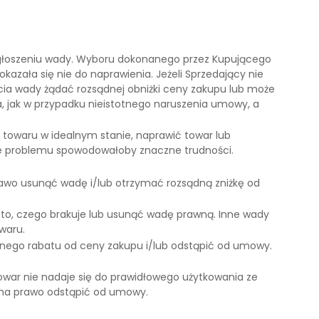
zgłoszeniu wady. Wyboru dokonanego przez Kupującego
kazała się nie do naprawienia. Jeżeli Sprzedający nie
ia wady żądać rozsądnej obniżki ceny zakupu lub może
, jak w przypadku nieistotnego naruszenia umowy, a
owaru w idealnym stanie, naprawić towar lub
anie problemu spowodowałoby znaczne trudności.
awo usunąć wadę i/lub otrzymać rozsądną zniżkę od
 to, czego brakuje lub usunąć wadę prawną. Inne wady
waru.
dnego rabatu od ceny zakupu i/lub odstąpić od umowy.
war nie nadaje się do prawidłowego użytkowania ze
 ma prawo odstąpić od umowy.