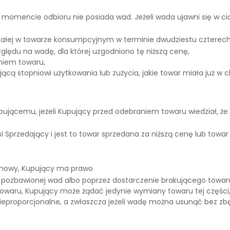
omencie odbioru nie posiada wad. Jeżeli wada ujawni się w cią
ałej w towarze konsumpcyjnym w terminie dwudziestu czterech m
ględu na wadę, dla której uzgodniono tę niższą cenę,
niem towaru,
 stopniowi użytkowania lub zużycia, jakie towar miała już w chw
upującemu, jeżeli Kupujący przed odebraniem towaru wiedział, ż
si Sprzedający i jest to towar sprzedana za niższą cenę lub t
 umowy, Kupujący ma prawo
pozbawionej wad albo poprzez dostarczenie brakującego towaru, 
 towaru, Kupujący może żądać jedynie wymiany towaru tej części,
 nieproporcjonalne, a zwłaszcza jeżeli wadę można usunąć bez z