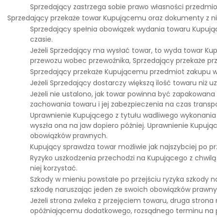
Sprzedający zastrzega sobie prawo własności przedmiot
Sprzedający przekaże towar Kupującemu oraz dokumenty z ni
Sprzedający spełnia obowiązek wydania towaru Kupując
czasie.
Jeżeli Sprzedający ma wysłać towar, to wyda towar K
przewozu wobec przewoźnika, Sprzedający przekaże p
Sprzedający przekaże Kupującemu przedmiot zakupu w uz
Jeżeli Sprzedający dostarczy większą ilość towaru niż
Jeżeli nie ustalono, jak towar powinna być zapakowana 
zachowania towaru i jej zabezpieczenia na czas trans
Uprawnienie Kupującego z tytułu wadliwego wykonania o
wyszła ona na jaw dopiero później. Uprawnienie Kupuj
obowiązków prawnych.
Kupujący sprawdza towar możliwie jak najszybciej po prze
Ryzyko uszkodzenia przechodzi na Kupującego z chwilą
niej korzystać.
Szkody w mieniu powstałe po przejściu ryzyka szkody 
szkodę naruszając jeden ze swoich obowiązków prawny
Jeżeli strona zwleka z przejęciem towaru, druga str
opóźniającemu dodatkowego, rozsądnego terminu na przej