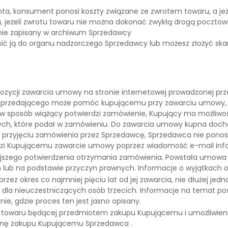
a, konsument ponosi koszty związane ze zwrotem towaru, a jeż
, jeżeli zwrotu towaru nie można dokonać zwykłą drogą pocztową
ie zapisany w archiwum Sprzedawcy
ić ją do organu nadzorczego Sprzedawcy lub możesz złożyć s
ozycji zawarcia umowy na stronie internetowej prowadzonej p
k Sprzedającego może pomóc kupującemu przy zawarciu umowy, zaró
 sposób wiążący potwierdzi zamówienie, Kupujący ma możliwość 
 danych, które podał w zamówieniu. Do zawarcia umowy kupna doc
az przyjęciu zamówienia przez Sprzedawcę, Sprzedawca nie ponos
rdzi Kupującemu zawarcie umowy poprzez wiadomość e-mail inf
iejszego potwierdzenia otrzymania zamówienia. Powstała umow
 lub na podstawie przyczyn prawnych. Informacje o wyjątkach o
z okres co najmniej pięciu lat od jej zawarcia, nie dłużej jedn
tępna dla nieuczestniczących osób trzecich. Informacje na tem
e, gdzie proces ten jest jasno opisany.
 towaru będącej przedmiotem zakupu Kupującemu i umożliwieni
 cenę zakupu Kupującemu Sprzedawca .