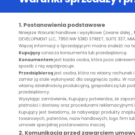
1. Postanowienia podstawowe
Niniejsze
Warunki handlowe i wysyłkowe
(zwane dalej „
DEVELOPMENT LLC, 7950 NW 53RD STREET, SUITE 337, MIAMI
Więcej informacji o Sprzedającym można znaleźć na tej
Kupujący
oznacza konsumenta lub przedsiębiorcę.
Konsumentem
jest każda osoba, która poza zakrese
sposób z nią współpracuje.
Przedsiębiorcą
jest osoba, która na własny rachunek
zamiar ją stale wykonywać dla osiągnięcia zysku. W r
własną działalnością produkcyjną, gospodarczą lub p
przedsiębiorcy.
Wysyłając zamówienie, Kupujący potwierdza, że zapozn
płatności i dostawy oraz procedurami reklamacyjnymi i 
Kupujący jest świadomy, że nabywając produkty znajd
towarowych, patentów, nazw handlowych, logo firm lu
umowie specjalnej postanowiono inaczej.
2. Komunikacja przed zawarciem umow