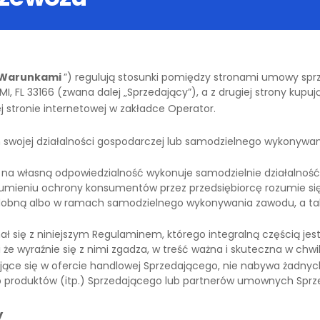
Warunkami
”) regulują stosunki pomiędzy stronami umowy sprz
, FL 33166 (zwana dalej „Sprzedający”), a z drugiej strony kupuj
 stronie internetowej w zakładce Operator.
m swojej działalności gospodarczej lub samodzielnego wykonyw
 i na własną odpowiedzialność wykonuje samodzielnie działalno
ozumieniu ochrony konsumentów przez przedsiębiorcę rozumie s
odobną albo w ramach samodzielnego wykonywania zawodu, a takż
ał się z niniejszym Regulaminem, którego integralną częścią 
że wyraźnie się z nimi zgadza, w treść ważna i skuteczna w chwi
ujące się w ofercie handlowej Sprzedającego, nie nabywa żadny
b produktów (itp.) Sprzedającego lub partnerów umownych Spr
y