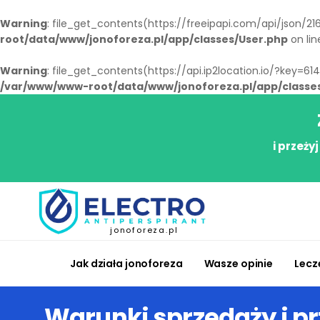
Warning
: file_get_contents(https://freeipapi.com/api/json/216.
root/data/www/jonoforeza.pl/app/classes/User.php
on li
Warning
: file_get_contents(https://api.ip2location.io/?key=6
/var/www/www-root/data/www/jonoforeza.pl/app/classe
i przeży
jonoforeza.pl
Jak działa jonoforeza
Wasze opinie
Lecz
Warunki sprzedaży i p