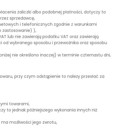
enia zaliczki albo podobnej płatności, dotyczy to
przez sprzedawcę,
netowych i telefonicznych zgodnie z warunkami
o zastosowanie) ),
AT lub nie zawierają podatku VAT oraz zawierają
ości od wybranego sposobu i przewoźnika oraz sposobu
ej nie określono inaczej) w terminie czternastu dni,
towaru, przy czym odstąpienie to należy przesłać za
nymi towarami,
zy to jednak późniejszego wykonania innych niż
 ma możliwości jego zwrotu,