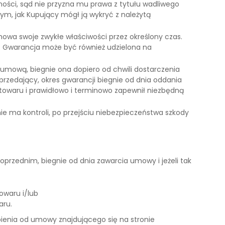
anności, sąd nie przyzna mu prawa z tytułu wadliwego
tym, jak Kupujący mógł ją wykryć z należytą
chowa swoje zwykłe właściwości przez określony czas.
i. Gwarancja może być również udzielona na
 umową, biegnie ona dopiero od chwili dostarczenia
przedający, okres gwarancji biegnie od dnia oddania
ru towaru i prawidłowo i terminowo zapewnił niezbędną
e ma kontroli, po przejściu niebezpieczeństwa szkody
rzednim, biegnie od dnia zawarcia umowy i jeżeli tak
owaru i/lub
aru.
ienia od umowy znajdującego się na stronie