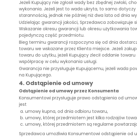
Jeżeli Kupujący nie zgłosił wady bez zbędnej zwłoki, ch
wykonania. Jeżeli jest to wada ukryta, to samo dotyczy
starannością, jednak nie później niż dwa lata od dnia w
Udzielając gwarancji jakości, Sprzedawca zobowiązuje s
Wskazanie okresu gwarancji lub okresu użytkowania tow
pojedynczą część przedmiotu.
Bieg terminu gwarancji rozpoczyna się od dnia dostarc
towaru we wskazane przez Klienta miejsce. Jeżeli zaku
towaru do użytku, jeżeli Kupujący zlecił oddanie towaru
współpracę w celu wykonania usługi.
Gwarancja nie przysługuje Kupującemu, jeżeli wada pow
na Kupującego.
4. Odstąpienie od umowy
Odstąpienie od umowy przez Konsumenta
Konsumentowi przysługuje prawo odstąpienia od umowy 
jest
umowy kupna, od dnia odbioru towaru,
umowy, której przedmiotem jest kilka rodzajów towaru
umowy, której przedmiotem są regularne powtarzając
Sprzedawca umożliwia Konsumentowi odstąpienie od um