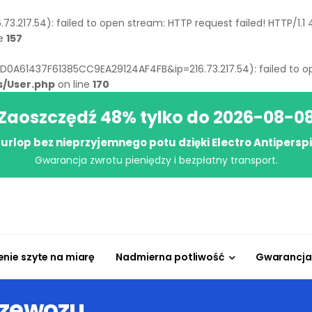
73.217.54): failed to open stream: HTTP request failed! HTTP/1.1
ne
157
14D0A61437F61385CC9EA29124AF4FB&ip=216.73.217.54): failed to op
s/User.php
on line
170
Zaoszczędź 48% tylko do 2026-08-0
j urlop bez nieprzyjemnego potu dzięki Electro Antipersp
Gwarancja zwrotu pieniędzy i bezpłatny transport.
enie szyte na miarę
Nadmierna potliwość
Gwarancja 
rzewozu