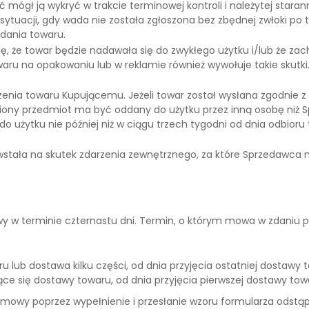
oć mógł ją wykryć w trakcie terminowej kontroli i należytej star
 sytuacji, gdy wada nie została zgłoszona bez zbędnej zwłoki po 
ydania towaru.
ię, że towar będzie nadawała się do zwykłego użytku i/lub że za
aru na opakowaniu lub w reklamie również wywołuje takie skutk
zenia towaru Kupującemu. Jeżeli towar został wysłana zgodnie z
piony przedmiot ma być oddany do użytku przez inną osobę niż S
 do użytku nie później niż w ciągu trzech tygodni od dnia odbio
stała na skutek zdarzenia zewnętrznego, za które Sprzedawca ni
w terminie czternastu dni. Termin, o którym mowa w zdaniu pop
 lub dostawa kilku części, od dnia przyjęcia ostatniej dostawy t
e się dostawy towaru, od dnia przyjęcia pierwszej dostawy tow
owy poprzez wypełnienie i przesłanie wzoru formularza odstąp