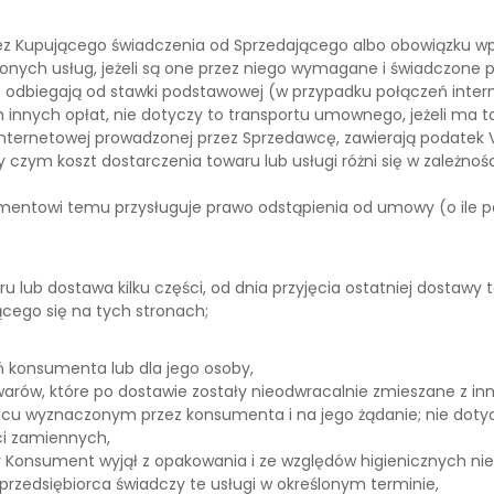
 Kupującego świadczenia od Sprzedającego albo obowiązku wpłac
nych usług, jeżeli są one przez niego wymagane i świadczone 
e odbiegają od stawki podstawowej (w przypadku połączeń inter
innych opłat, nie dotyczy to transportu umownego, jeżeli ma t
nternetowej prowadzonej przez Sprzedawcę, zawierają podatek V
y czym koszt dostarczenia towaru lub usługi różni się w zależn
towi temu przysługuje prawo odstąpienia od umowy (o ile poniż
u lub dostawa kilku części, od dnia przyjęcia ostatniej dostawy 
ego się na tych stronach;
 konsumenta lub dla jego osoby,
warów, które po dostawie zostały nieodwracalnie zmieszane z in
scu wyznaczonym przez konsumenta i na jego żądanie; nie dotyc
ci zamiennych,
Konsument wyjął z opakowania i ze względów higienicznych nie
i przedsiębiorca świadczy te usługi w określonym terminie,