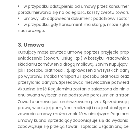
w przypadku odstąpienia od umowy przez konsument
porozumiewania się na odległość, koszty zwrotu towaru
umowy lub odpowiedni dokument podatkowy zostan
w przypadku, gdy Konsument ma skargę, może zgłos
nadzorczego.
3. Umowa
Kupujący może zawrzeć umowę poprzez przyjęcie prop
świadczenia (towaru, usługi itp.) w koszyku. Pracowni
składaniu zamówienia drogą mailową. Zanim Kupujący w
jak i sposobu płatności , tj. sprawdzenia wszystkich
po wybraniu środka transportu i sposobu płatności or
przesyłania danych. Sprzedawca niezwłocznie potwie
Aktualna treść Regulaminu zostanie załączona do nin
anulowana wyłącznie na podstawie porozumienia stron
Zawarta umowa jest archiwizowana przez Sprzedawcę prze
prawa, w celu jej pomyślnej realizacji i nie jest dos
zawarcia umowy można znaleźć w niniejszym Regulamini
umowy kupna Sprzedający zobowiązuje się do wydania
zobowiązuje się przejąć towar i zapłacić uzgodnioną