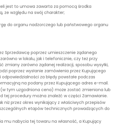
eli jest to umowa zawarta za pomocą środka
, ze względu na swój charakter;
kargę do organu nadzorczego lub państwowego organu
rzez Sprzedawcę poprzez umieszczenie żądanego
wno w lokalu, jak i telefonicznie, czy też przy
zmiany zarówno żądanej realizacji, sposobu wysyłki,
hodzi poprzez wysłanie zamówienia przez Kupującego
i odpowiedzialności za błędy powstałe podczas
ormacyjną na podany przez Kupującego adres e-mail.
a (w tym uzgodniona cena) może zostać zmieniona lub
d tej procedury można znaleźć w części Zamawianie.
ak niż przez okres wynikający z właściwych przepisów
at poszczególnych etapów technicznych prowadzących do
a mu nabycia tej towaru na własność, a Kupujący