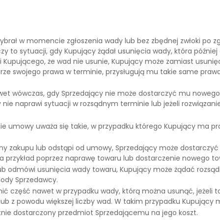
wybrał w momencie zgłoszenia wady lub bez zbędnej zwłoki po 
 to sytuacji, gdy Kupujący żądał usunięcia wady, która później o
Kupującego, że wad nie usunie, Kupujący może zamiast usunięc
rze swojego prawa w terminie, przysługują mu takie same prawa
et wówczas, gdy Sprzedający nie może dostarczyć mu nowego t
y nie naprawi sytuacji w rozsądnym terminie lub jeżeli rozwiąz
e umowy uważa się takie, w przypadku którego Kupujący ma pr
eny zakupu lub odstąpi od umowy, Sprzedający może dostarczyć
 przykład poprzez naprawę towaru lub dostarczenie nowego to
 lub odmówi usunięcia wady towaru, Kupujący może żądać rozsą
gody Sprzedawcy.
ć część nawet w przypadku wady, którą można usunąć, jeżeli to
lub z powodu większej liczby wad. W takim przypadku Kupujący
tnie dostarczony przedmiot Sprzedającemu na jego koszt.