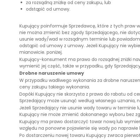
za rozsądną zniżkę od ceny zakupu, lub
odstąpić od umowy.
Kupujący poinformuje Sprzedawcę, które z tych praw 
nie można zmienić bez zgody Sprzedającego, nie dotyczy
usunie wady/wad w rozsądnym terminie lub powiadomi 
odstąpić od umowy z umowy. Jeżeli Kupujący nie wybie
mianowicie. poniżej.
Kupujący-konsument ma prawo do rozsądnej zniżki naw
wymienić jej część, także w przypadku, gdy Sprzedając
Drobne naruszenie umowy
W przypadku wadliwego wykonania za drobne naruszeni
ceny zakupu takiego wykonania.
Dopóki Kupujący nie skorzysta z prawa do rabatu od c
Sprzedający może usunąć według własnego uznania, na
Jeżeli Sprzedający nie usunie wady towaru w terminie
Kupujący nie może zmienić dokonanego wyboru bez z
Kupujący ma prawo dostarczyć towar nową lub wymieni
względu na ponowne pojawienie się wady po naprawie 
Po dostarczeniu nowej towaru Kupujący zwraca pierwo