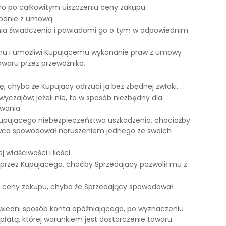
ero po całkowitym uiszczeniu ceny zakupu.
godnie z umową.
enia świadczenia i powiadomi go o tym w odpowiednim
emu i umożliwi Kupującemu wykonanie praw z umowy
waru przez przewoźnika.
, chyba że Kupujący odrzuci ją bez zbędnej zwłoki.
yczajów; jeżeli nie, to w sposób niezbędny dla
wania.
 Kupującego niebezpieczeństwa uszkodzenia, chociażby
edawca spowodował naruszeniem jednego ze swoich
właściwości i ilości.
 przez Kupującego, choćby Sprzedający pozwolił mu z
ty ceny zakupu, chyba że Sprzedający spowodował
wiedni sposób konta opóźniającego, po wyznaczeniu
płatą, której warunkiem jest dostarczenie towaru.