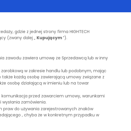
edaży, gdzie z jednej strony firma HIGHTECH
ący (zwany dalej „
Kupującym
”).
ania zawodu zawiera umowę ze Sprzedawcą lub w inny
ść zarobkową w zakresie handlu lub podobnym, mając
ię także każdą osobę zawierającą umowy związane z
e osobę działającą w imieniu lub na towar
jest komunikacja przed zawarciem umowy, warunkami
li wysłania zamówienia.
ch praw do używania zarejestrowanych znaków
zedającego , chyba że w konkretnym przypadku w