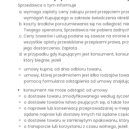
Sprzedawca o tym informuje
wymaga zapłaty ceny zakupu przed przejęciem przez
wymagań Kupującego w zakresie świadczenia określo
koszty środków porozumiewania się na odległość ni
Twojego operatora, Sprzedawca nie pobiera żadnych 
Ceny towarów i usług podane są zawsze na stronie i
wszystkie opłaty przewidziane przepisami prawa, prz
jego dostarczenia. Zapłata .
w przypadku gdy Kupującym jest konsument, konsumen
który biegnie, jeżeli
umowy kupna, od dnia odbioru towaru,
umowy, której przedmiotem jest kilka rodzajów towar
pomocą formularza odstąpienia od umowy znajdując
konsument nie może odstąpić od umowy:
o dostawie towaru zmodyfikowanego według życzeń
o dostawie towarów łatwo psujących się, a także to
o naprawie lub konserwacji przeprowadzanej w miej
żądane napraw lub dostawy innych niż żądane częś
o dostawie towaru w zamkniętym opakowaniu, który 
o transporcie lub korzystaniu z czasu wolnego, jeżel