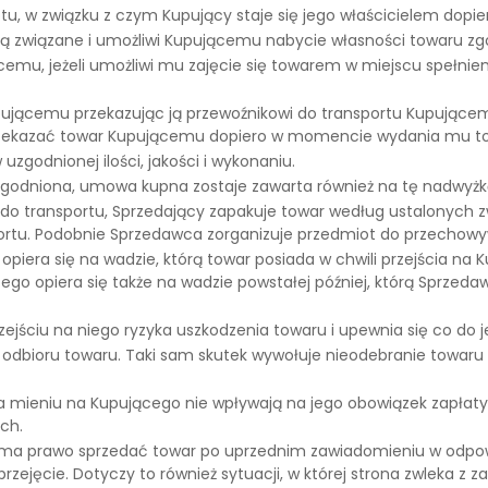
u, w związku z czym Kupujący staje się jego właścicielem dopi
ą związane i umożliwi Kupującemu nabycie własności towaru z
emu, jeżeli umożliwi mu zajęcie się towarem w miejscu spełni
upującemu przekazując ją przewoźnikowi do transportu Kupując
rzekazać towar Kupującemu dopiero w momencie wydania mu to
godnionej ilości, jakości i wykonaniu.
 uzgodniona, umowa kupna zostaje zawarta również na tę nadwyżkę
do transportu, Sprzedający zapakuje towar według ustalonych zw
portu. Podobnie Sprzedawca zorganizuje przedmiot do przechowy
piera się na wadzie, którą towar posiada w chwili przejścia na
ącego opiera się także na wadzie powstałej później, którą Sprz
jściu na niego ryzyka uszkodzenia towaru i upewnia się co do jej 
 odbioru towaru. Taki sam skutek wywołuje nieodebranie towaru
na mieniu na Kupującego nie wpływają na jego obowiązek zapła
ch.
ona ma prawo sprzedać towar po uprzednim zawiadomieniu w odpo
ęcie. Dotyczy to również sytuacji, w której strona zwleka z za