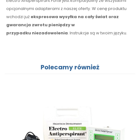
Electro Antiperspirant Forte jest kompatybilny ze wszystkimi
opcjonalnymi adapterami z naszej oferty.
W cenę
produktu
wchodzi już
ekspresowa wysyłka
na cały
świat oraz
gwarancja zwrotu pieniędzy
w
przypadku
niezadowolenia
. Instrukcje są w twoim języku.
Polecamy również