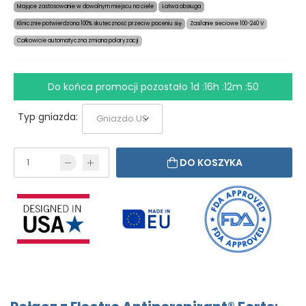
Mające zastosowanie w dowolnym miejscu na ciele
Łatwa obsługa
Klinicznie potwierdzona 100% skuteczność przeciw poceniu się
Zasilanie sieciowe 100-240 V
Całkowicie automatyczna zmiana polaryzacji
Do końca promocji pozostało
1d :16h :12m :49
Typ gniazda:
DO KOSZYKA