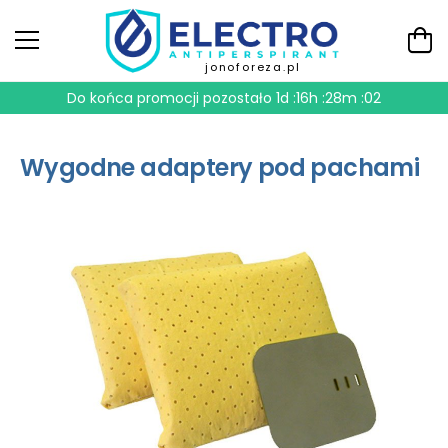
jonoforeza.pl
Do końca promocji pozostało
1d :16h :28m :01
Wygodne adaptery pod pachami