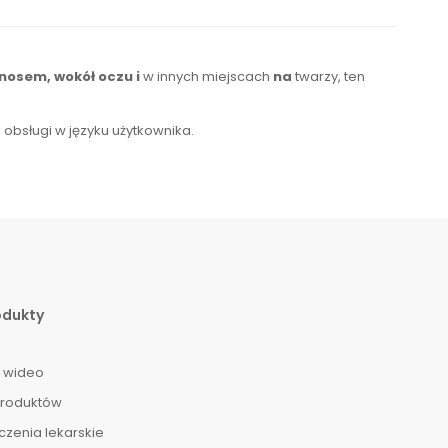
 nosem, wokół oczu
i
w innych miejscach
na
twarzy, ten
a
obsługi
w języku
użytkownika
.
odukty
 wideo
produktów
czenia lekarskie