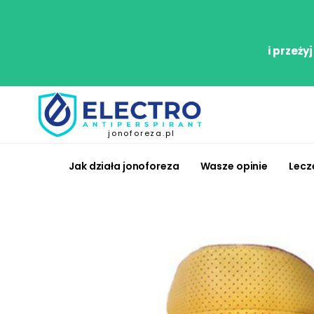
i przeży
jonoforeza.pl
Jak działa jonoforeza
Wasze opinie
Lecz