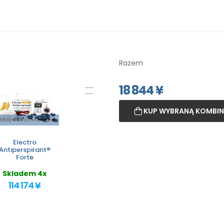
Razem
18 844
¥
KUP WYBRANĄ KOMBIN
odaj do zamówienia
Electro
Antiperspirant®
Forte
Skladem 4x
114 174 ¥