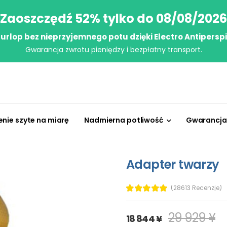
Zaoszczędź 52% tylko do 08/08/2026
j urlop bez nieprzyjemnego potu dzięki Electro Antipersp
Gwarancja zwrotu pieniędzy i bezpłatny transport.
enie szyte na miarę
Nadmierna potliwość
Gwarancja 
Adapter twarzy
(28613 Recenzje)
29 929 ¥
18 844 ¥