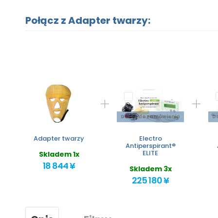
Połącz z Adapter twarzy:
Dodaj do zamówienia
D
Adapter twarzy
Electro
Antiperspirant®
ELITE
Skladem 1x
18 844 ¥
Skladem 3x
225 180 ¥