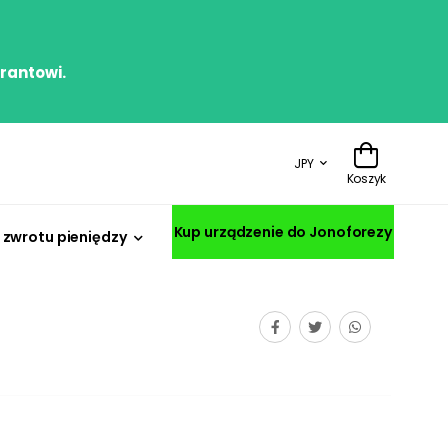
irantowi.
JPY
Koszyk
Kup urządzenie do Jonoforezy
zwrotu pieniędzy