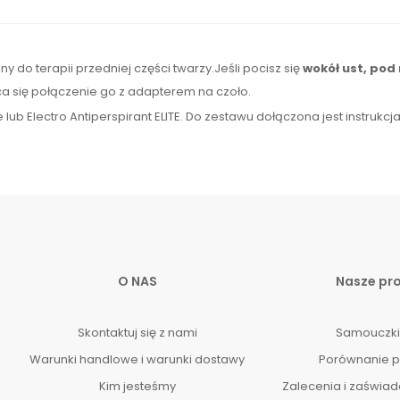
 do terapii przedniej części twarzy.Jeśli pocisz się
wokół
ust, pod
a się połączenie go
z
adapterem na czoło.
lub Electro Antiperspirant ELITE. Do zestawu dołączona jest instrukcj
O NAS
Nasze pr
Skontaktuj się z nami
Samouczki
Warunki handlowe i warunki dostawy
Porównanie 
Kim jesteśmy
Zalecenia i zaświad