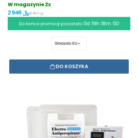
W magazynie 2x
2 946 ﷼
6 167 ﷼
0d :19h :18m :49
Do końca promocji pozostało
DO KOSZYKA