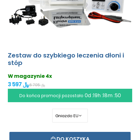
Zestaw do szybkiego leczenia dłoni i
stóp
W magazynie 4x
3 597 ﷼
6 705 ﷼
0d :19h :18m :49
Do końca promocji pozostało
DO KOSZYKA