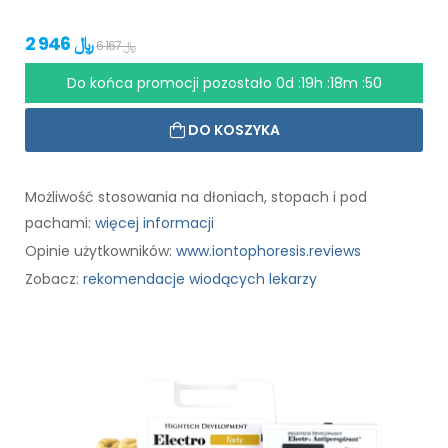
2 946 ﷼
6 167 ﷼
Do końca promocji pozostało
0d :19h :18m :49
DO KOSZYKA
Możliwość stosowania na dłoniach, stopach i pod
pachami:
więcej informacji
Opinie użytkowników:
www.iontophoresis.reviews
Zobacz:
rekomendacje wiodących lekarzy