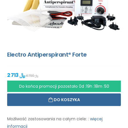
Electro Antiperspirant® Forte
2 713 ﷼
4 790 ﷼
Do końca promocji pozostało
0d :19h :18m :49
DO KOSZYKA
Możliwość zastosowania na całym ciele: :
więcej
informacji