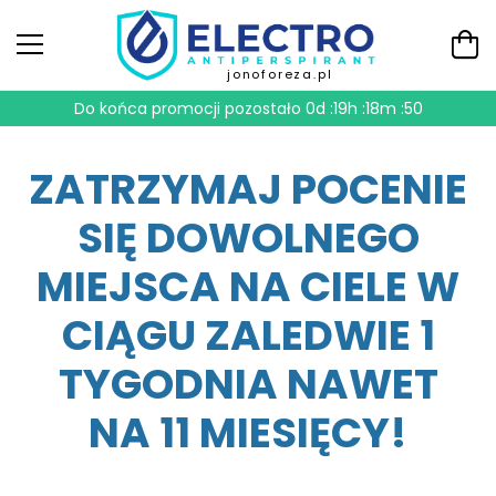
jonoforeza.pl
Do końca promocji pozostało
0d :19h :18m :49
ZATRZYMAJ POCENIE
SIĘ DOWOLNEGO
MIEJSCA NA CIELE W
CIĄGU ZALEDWIE 1
TYGODNIA NAWET
NA 11 MIESIĘCY!