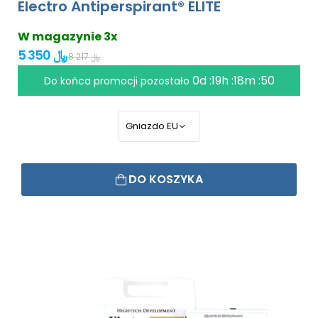
Electro Antiperspirant® ELITE
W magazynie 3x
5 350 ﷼
8 217 ﷼
0d :19h :18m :49
Do końca promocji pozostało
DO KOSZYKA