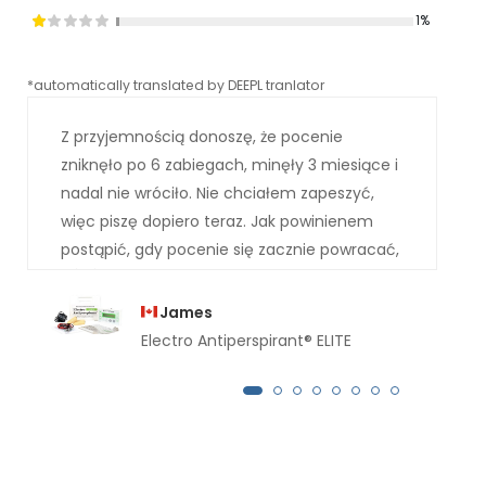
1%
*automatically translated by DEEPL tranlator
*aut
Z przyjemnością donoszę, że pocenie
zniknęło po 6 zabiegach, minęły 3 miesiące i
nadal nie wróciło. Nie chciałem zapeszyć,
więc piszę dopiero teraz. Jak powinienem
postąpić, gdy pocenie się zacznie powracać,
dziękuję za odpowiedź.
James
Electro Antiperspirant® ELITE