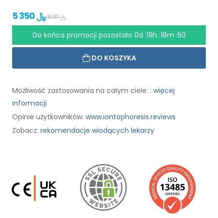
5 350 ﷼
8 217 ﷼
Do końca promocji pozostało
0d :19h :18m :49
DO KOSZYKA
Możliwość zastosowania na całym ciele: :
więcej
informacji
Opinie użytkowników:
www.iontophoresis.reviews
Zobacz:
rekomendacje wiodących lekarzy