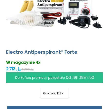
Electro Antiperspirant® Forte
W magazynie 4x
2 713 ﷼
4 790 ﷼
0d :19h :18m :49
Do końca promocji pozostało