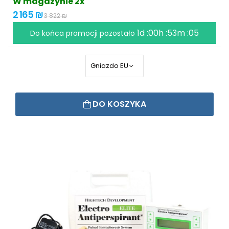
W magazynie 2x
2 165 ₪
3 822 ₪
1d :00h :53m :04
Do końca promocji pozostało
DO KOSZYKA