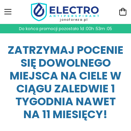
jonoforeza.pl
Do końca promocji pozostało
1d :00h :53m :04
ZATRZYMAJ POCENIE
SIĘ DOWOLNEGO
MIEJSCA NA CIELE W
CIĄGU ZALEDWIE 1
TYGODNIA NAWET
NA 11 MIESIĘCY!