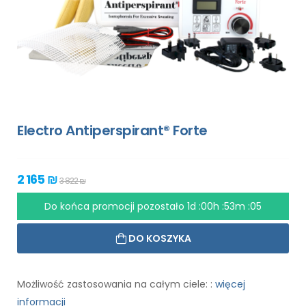
Electro Antiperspirant® Forte
2 165 ₪
3 822 ₪
Do końca promocji pozostało
1d :00h :53m :04
DO KOSZYKA
Możliwość zastosowania na całym ciele: :
więcej
informacji