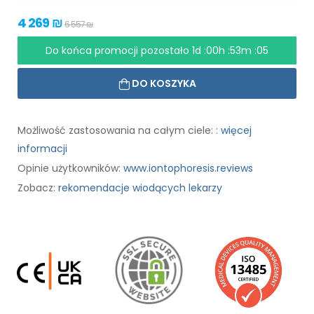
4 269 ₪
6 557 ₪
Do końca promocji pozostało
1d :00h :53m :04
DO KOSZYKA
Możliwość zastosowania na całym ciele: :
więcej
informacji
Opinie użytkowników:
www.iontophoresis.reviews
Zobacz:
rekomendacje wiodących lekarzy