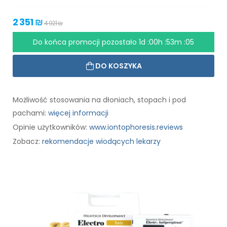
2 351 ₪
4 921 ₪
Do końca promocji pozostało
1d :00h :53m :04
DO KOSZYKA
Możliwość stosowania na dłoniach, stopach i pod
pachami:
więcej informacji
Opinie użytkowników:
www.iontophoresis.reviews
Zobacz:
rekomendacje wiodących lekarzy