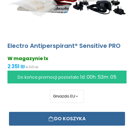
Electro Antiperspirant® Sensitive PRO
W magazynie 1x
2 351 ₪
4 921 ₪
1d :00h :53m :04
Do końca promocji pozostało
DO KOSZYKA