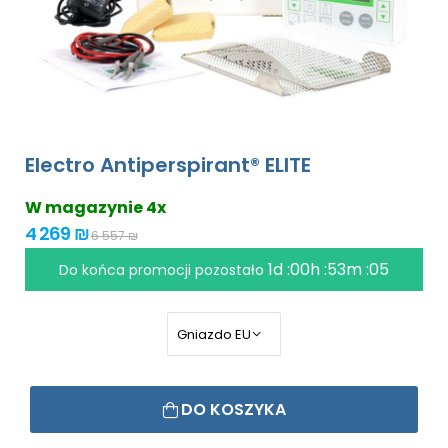
Electro Antiperspirant® ELITE
W magazynie 4x
4 269 ₪
6 557 ₪
1d :00h :53m :04
Do końca promocji pozostało
DO KOSZYKA