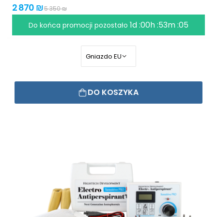
2 870 ₪
5 350 ₪
1d :00h :53m :04
Do końca promocji pozostało
DO KOSZYKA