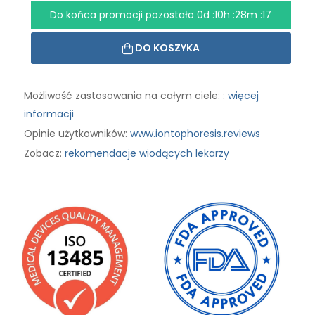
Do końca promocji pozostało
0d :10h :28m :16
DO KOSZYKA
Możliwość zastosowania na całym ciele: :
więcej
informacji
Opinie użytkowników:
www.iontophoresis.reviews
Zobacz:
rekomendacje wiodących lekarzy