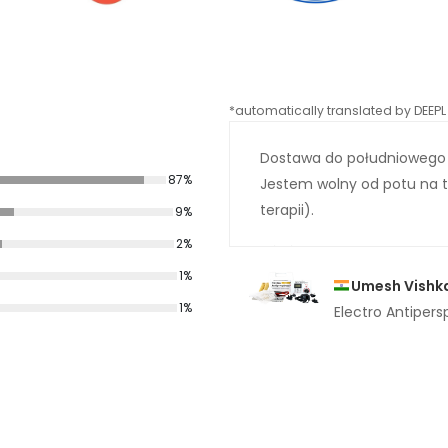
*automatically translated by DEEPL 
Dostawa do południowego G
87%
Jestem wolny od potu na tw
terapii).
9%
2%
1%
Umesh Vishk
1%
Electro Antipers