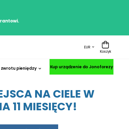
irantowi.
EUR
Koszyk
Kup urządzenie do Jonoforezy
zwrotu pieniędzy
JSCA NA CIELE W
 11 MIESIĘCY!