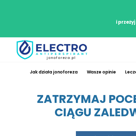
i przeży
jonoforeza.pl
Jak działa jonoforeza
Wasze opinie
Lecz
ZATRZYMAJ POCE
CIĄGU ZALEDW