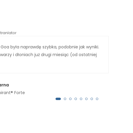
tranlator
*automati
oa była naprawdę szybka, podobnie jak wyniki.
Na p
arzy i dłoniach już drugi miesiąc (od ostatniej
wypr
potl
arna
pirant® Forte