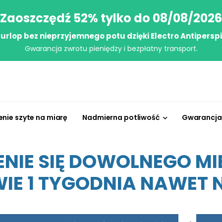
Zaoszczędź 52% tylko do 08/08/2026
j urlop bez nieprzyjemnego potu dzięki Electro Antipersp
Gwarancja zwrotu pieniędzy i bezpłatny transport.
enie szyte na miarę
Nadmierna potliwość
Gwarancja 
NIE SIĘ DOWOLNEGO MIE
IE 1 TYGODNIA NAWET NA