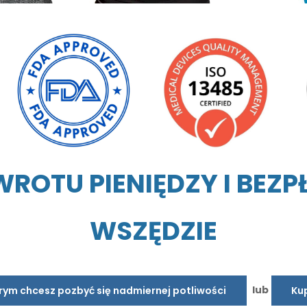
OTU PIENIĘDZY I BEZ
WSZĘDZIE
lub
órym chcesz pozbyć się nadmiernej potliwości
Kup