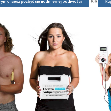
lub
órym chcesz pozbyć się nadmiernej potliwości
Kup