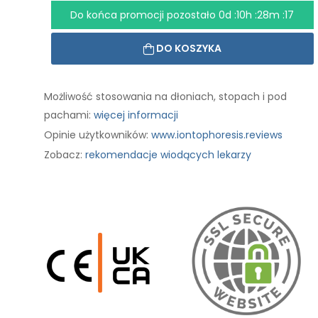
Do końca promocji pozostało
0d :10h :28m :16
DO KOSZYKA
Możliwość stosowania na dłoniach, stopach i pod
pachami:
więcej informacji
Opinie użytkowników:
www.iontophoresis.reviews
Zobacz:
rekomendacje wiodących lekarzy