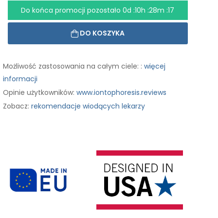
Do końca promocji pozostało
0d :10h :28m :16
DO KOSZYKA
Możliwość zastosowania na całym ciele: :
więcej
informacji
Opinie użytkowników:
www.iontophoresis.reviews
Zobacz:
rekomendacje wiodących lekarzy