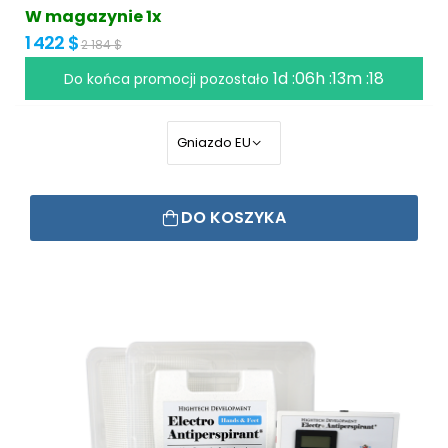
W magazynie 1x
1 422 $
2 184 $
1d :06h :13m :18
Do końca promocji pozostało
DO KOSZYKA