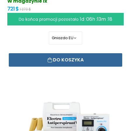
W magazynie 1x
721 $
1 273 $
1d :06h :13m :18
Do końca promocji pozostało
DO KOSZYKA