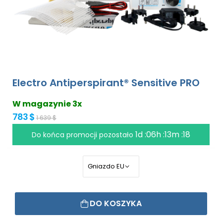
Electro Antiperspirant® Sensitive PRO
W magazynie 3x
783 $
1 639 $
1d :06h :13m :18
Do końca promocji pozostało
DO KOSZYKA