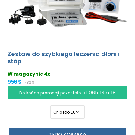
Zestaw do szybkiego leczenia dłoni i
stóp
W magazynie 4x
956 $
1 782 $
1d :06h :13m :18
Do końca promocji pozostało
DO KOSZYKA